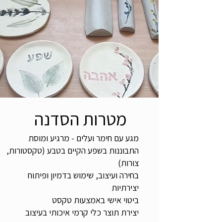
את ההטבעות הופכים לכלים בהתאמה אישית
(כלי אוכל, שילוט, פריטי נוי מעוצבים)
תוצרים
כלי חימר איכותיים עם מסר אישי
משך הפעילות
כ-שעתיים
מטרות הסדנה
כמות משתתפים
מגע עם חימר ועלים - מרגיע ומוסת
15-30
התבוננות בשפע הקיים בטבע (טקסטורות,
צורות)
בחירה ועיצוב, שימוש בדמיון ופיתוח
יצירתיות
ביטוי אישי באמצעות טקסט
יצירת תוצר כלי קרמי איכותי בעיצוב