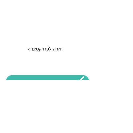
< חזרה לפרויקטים
צרו קשר, נתאים לכם סדנה ייחודית
לימור צרפתי מקס | סטודיו
לאמנות שיתופית
054-4241233
|
LimorZmax@gmail.com
אודות
|
צור קשר
|
הצהרת הנגישות של האתר